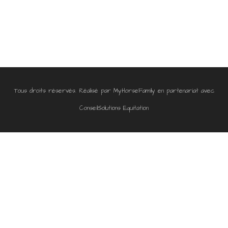
Tous droits réservés. Réalisé par
MyHorseFamily
en partenariat avec
ConseilSolutions Equitation