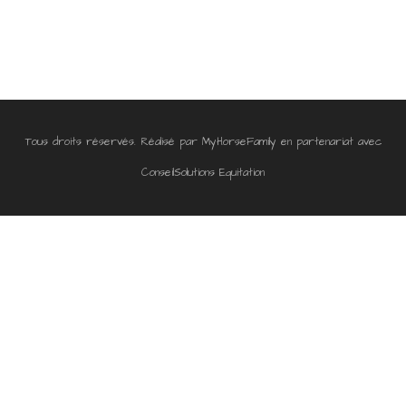
Tous droits réservés. Réalisé par
MyHorseFamily
en partenariat avec
ConseilSolutions Equitation